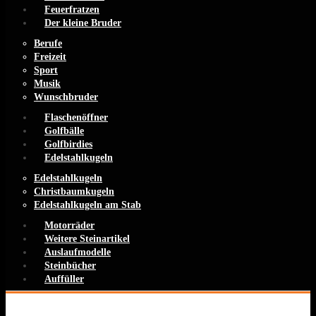
Feuerfratzen
Der kleine Bruder
Berufe
Freizeit
Sport
Musik
Wunschbruder
Flaschenöffner
Golfbälle
Golfbirdies
Edelstahlkugeln
Edelstahlkugeln
Christbaumkugeln
Edelstahlkugeln am Stab
Motorräder
Weitere Steinartikel
Auslaufmodelle
Steinbücher
Auffüller