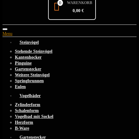
0
WARENKORB
0,00 €
Toggle
Menu
navigation
Steinvögel
Stehende Steinvögel
Kantenhocker
Pinguine
Gartenstecker
Weitere Steinvögel
Springbrunnen
Eulen
Vogelbäder
Zylinderform
Schalenform
Vogelbad mit Sockel
Herzform
B-Ware
Gartenstecker