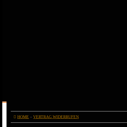
Der kleine Bruder
Berufe
Freizeit
Sport
Musik
Wunschbruder
Flaschenöffner
Golfbälle
Golfbirdies
Edelstahlkugeln
Edelstahlkugeln
Christbaumkugeln
Edelstahlkugeln am Stab
Motorräder
Weitere Steinartikel
Auslaufmodelle
Steinbücher
Auffüller
HOME
»
VERTRAG WIDERRUFEN