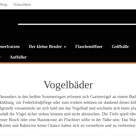
Shop
Wunschliste
uerfratzen
Der kleine Bruder
Flaschenöffner
Golfbälle
r
Auffüller
Vogelbäder
Besonders in den heißen Sommertagen erfreuen sich Gartenvögel an einem Bad
ühlung, zur Federkleidpflege oder zum trinken nehmen sie dankend dieses kü
fgestellt versammeln sie sich bald um das Vogelbad und wechseln sich beim pl
aß die Vögel sicher stehen können und nicht abrutschen. Die Tiefe spielt ebenf
einer Busch oder eine Baumkrone als Fluchtort sollte in der Nähe sein. Das Wa
Keime und Bakterien keine Chance haben sich zu vermehren und zu verbreiten