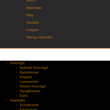
AGB`s
Impressum
Shop
Startseite
Compare
Vertrag widerrufen
Steinvögel
Stehende Steinvögel
Kantenhocker
Pinguine
Gartenstecker
Weitere Steinvögel
Springbrunnen
Eulen
Vogelbäder
Zylinderform
Schalenform