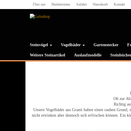
Skip
Über uns
Markttermine
Anfahrt
Warenkorb
Kontakt
to
the
content
Steinvögel
Vogelbäder
Gartenstecker
Fe
Weitere Steinartikel
Auslaufmodelle
Steinbüche
Ob zur Abk
Richtig au
Unsere Vogelbäder aus Granit haben einen rauhen Grund, sod
nicht ertrinken aber dennoch sich erfrischen können. Ein kl