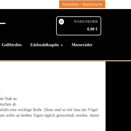
Anmelden / Registrieren
0
WARENKORB
0,00 €
Golfbirdies
Edelstahlkugeln
Motorräder
.
hle Naß an.
anschen ab.
alls eine wichtige Rolle. Diese sind so tief dass die Vögel
sser sollte an heißen Tagen täglich gewechselt werden, damit
.