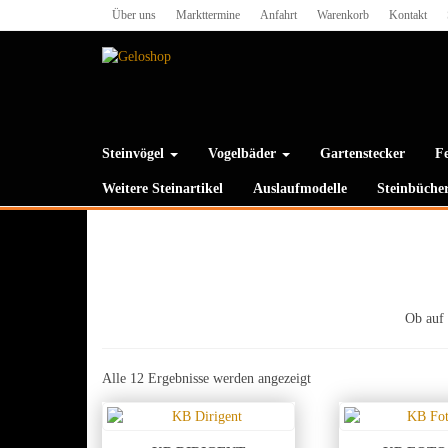
Skip
Über uns
Markttermine
Anfahrt
Warenkorb
Kontakt
to
the
content
Steinvögel
Vogelbäder
Gartenstecker
Fe
Weitere Steinartikel
Auslaufmodelle
Steinbüche
Ob auf 
Nach
Alle 12 Ergebnisse werden angezeigt
Preis
sortiert:
aufsteigend