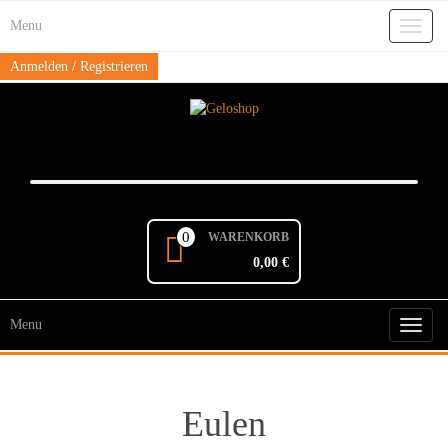
Skip
Menu
to
Toggl
the
naviga
content
Anmelden / Registrieren
0
WARENKORB
0,00 €
Menu
Toggl
naviga
Eulen