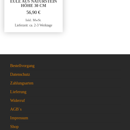
EULE AUS NATURSTEIN
HÖHE 30 CM
56,90
€
Inkl. MwSt.
Lieferzeit: ca. 2-3 Werktage
Bestellvorgang
Datenschutz
Zahlungsarten
Lieferung
Widerruf
AGB`s
Impressum
Shop