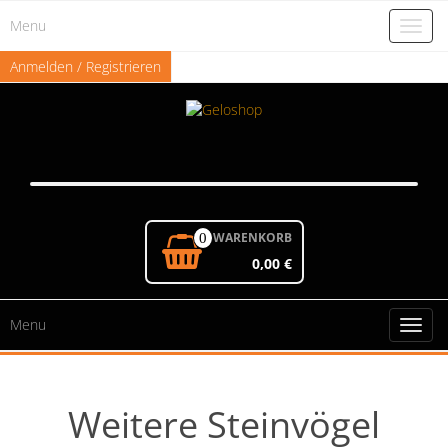
Skip
Menu
to
Toggl
the
naviga
content
Anmelden / Registrieren
WARENKORB
0
0,00 €
Menu
Toggl
naviga
Weitere Steinvögel