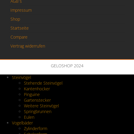
AGB`s
Impressum
Shop
Startseite
Compare
Vertrag widerrufen
GELOSHOP 2024
Steinvögel
Stehende Steinvögel
Kantenhocker
Pinguine
Gartenstecker
Weitere Steinvögel
Springbrunnen
Eulen
Vogelbäder
Zylinderform