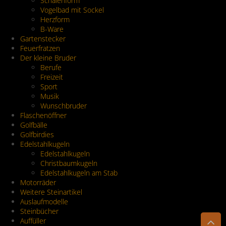
Schalenform
Vogelbad mit Sockel
Herzform
B-Ware
Gartenstecker
Feuerfratzen
Der kleine Bruder
Berufe
Freizeit
Sport
Musik
Wunschbruder
Flaschenöffner
Golfbälle
Golfbirdies
Edelstahlkugeln
Edelstahlkugeln
Christbaumkugeln
Edelstahlkugeln am Stab
Motorräder
Weitere Steinartikel
Auslaufmodelle
Steinbücher
Auffüller