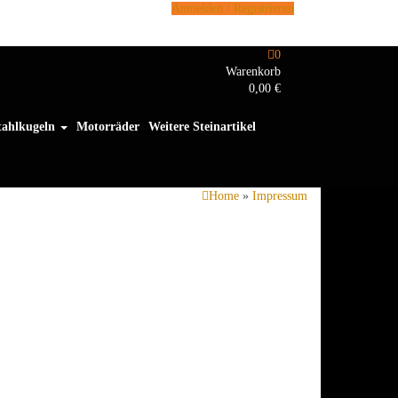
Anmelden / Registrieren
0
Warenkorb
0,00 €
tahlkugeln
Motorräder
Weitere Steinartikel
Home
»
Impressum