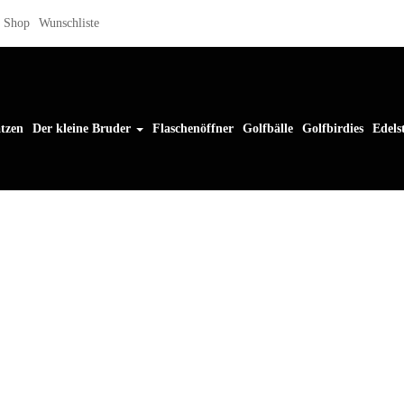
Shop
Wunschliste
tzen
Der kleine Bruder
Flaschenöffner
Golfbälle
Golfbirdies
Edels