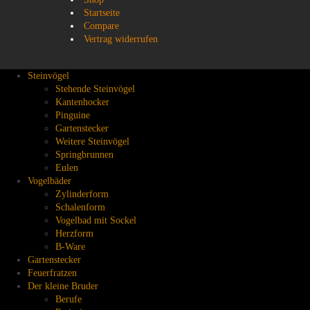
Startseite
Compare
Vertrag widerrufen
Steinvögel
Stehende Steinvögel
Kantenhocker
Pinguine
Gartenstecker
Weitere Steinvögel
Springbrunnen
Eulen
Vogelbäder
Zylinderform
Schalenform
Vogelbad mit Sockel
Herzform
B-Ware
Gartenstecker
Feuerfratzen
Der kleine Bruder
Berufe