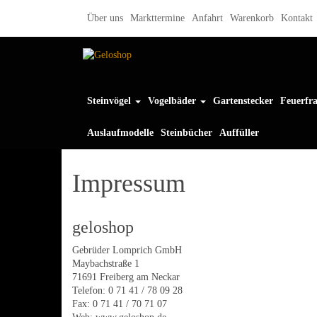
Skip
Über uns
Markttermine
Anfahrt
Warenkorb
Kontakt
to
the
content
Steinvögel
Vogelbäder
Gartenstecker
Feuerfra
Auslaufmodelle
Steinbücher
Auffüller
Impressum
geloshop
Gebrüder Lomprich GmbH
Maybachstraße 1
71691 Freiberg am Neckar
Telefon: 0 71 41 / 78 09 28
Fax: 0 71 41 / 70 71 07