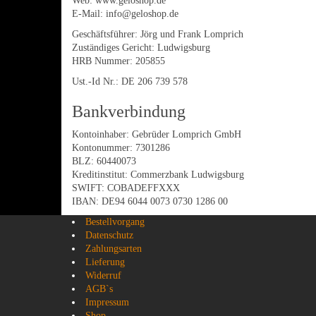
Web: www.geloshop.de
E-Mail: info@geloshop.de
Geschäftsführer: Jörg und Frank Lomprich
Zuständiges Gericht: Ludwigsburg
HRB Nummer: 205855
Ust.-Id Nr.: DE 206 739 578
Bankverbindung
Kontoinhaber: Gebrüder Lomprich GmbH
Kontonummer: 7301286
BLZ: 60440073
Kreditinstitut: Commerzbank Ludwigsburg
SWIFT: COBADEFFXXX
IBAN: DE94 6044 0073 0730 1286 00
Bestellvorgang
Datenschutz
Zahlungsarten
Lieferung
Widerruf
AGB`s
Impressum
Shop