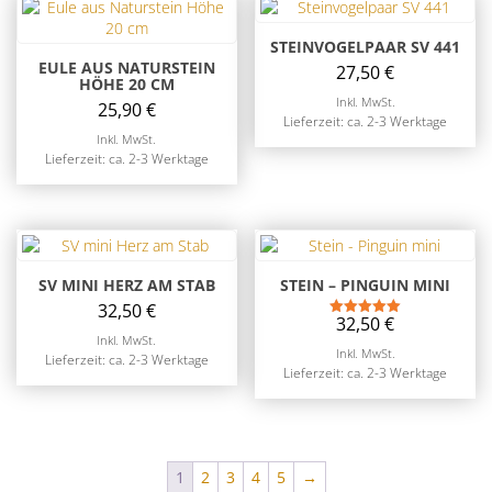
STEINVOGELPAAR SV 441
EULE AUS NATURSTEIN
27,50
€
HÖHE 20 CM
Inkl. MwSt.
25,90
€
Lieferzeit: ca. 2-3 Werktage
Inkl. MwSt.
Lieferzeit: ca. 2-3 Werktage
SV MINI HERZ AM STAB
STEIN – PINGUIN MINI
32,50
€
32,50
€
Bewertet mit
5.00
Inkl. MwSt.
Inkl. MwSt.
von 5
Lieferzeit: ca. 2-3 Werktage
Lieferzeit: ca. 2-3 Werktage
1
2
3
4
5
→