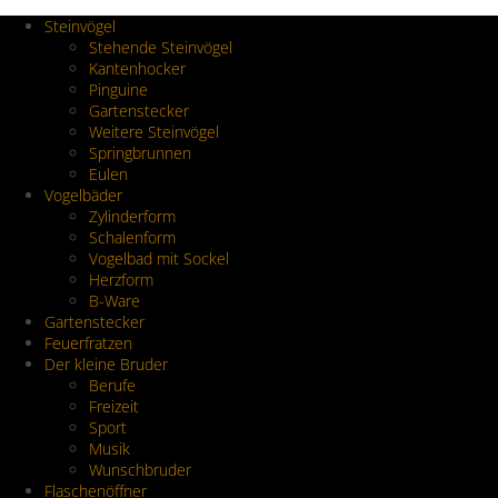
Steinvögel
Stehende Steinvögel
Kantenhocker
Pinguine
Gartenstecker
Weitere Steinvögel
Springbrunnen
Eulen
Vogelbäder
Zylinderform
Schalenform
Vogelbad mit Sockel
Herzform
B-Ware
Gartenstecker
Feuerfratzen
Der kleine Bruder
Berufe
Freizeit
Sport
Musik
Wunschbruder
Flaschenöffner