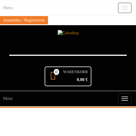
Skip
Menu
to
Toggl
the
naviga
content
Anmelden / Registrieren
0
WARENKORB
0,00 €
Menu
Toggl
naviga