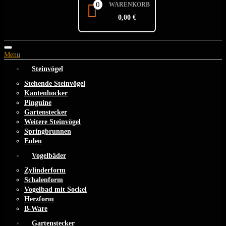
0
WARENKORB
0,00 €
Toggle
Menu
navigation
Steinvögel
Stehende Steinvögel
Kantenhocker
Pinguine
Gartenstecker
Weitere Steinvögel
Springbrunnen
Eulen
Vogelbäder
Zylinderform
Schalenform
Vogelbad mit Sockel
Herzform
B-Ware
Gartenstecker