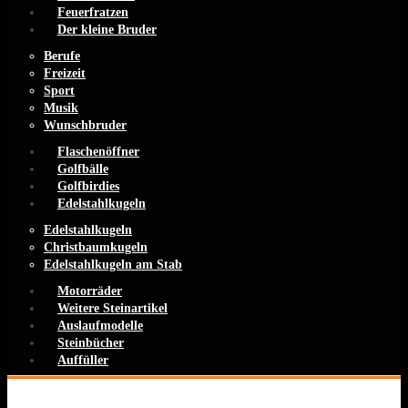
Feuerfratzen
Der kleine Bruder
Berufe
Freizeit
Sport
Musik
Wunschbruder
Flaschenöffner
Golfbälle
Golfbirdies
Edelstahlkugeln
Edelstahlkugeln
Christbaumkugeln
Edelstahlkugeln am Stab
Motorräder
Weitere Steinartikel
Auslaufmodelle
Steinbücher
Auffüller