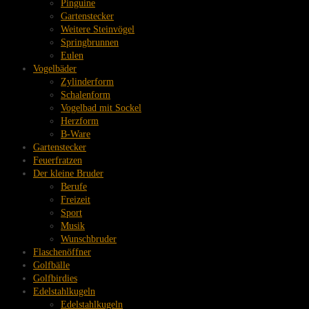
Pinguine
Gartenstecker
Weitere Steinvögel
Springbrunnen
Eulen
Vogelbäder
Zylinderform
Schalenform
Vogelbad mit Sockel
Herzform
B-Ware
Gartenstecker
Feuerfratzen
Der kleine Bruder
Berufe
Freizeit
Sport
Musik
Wunschbruder
Flaschenöffner
Golfbälle
Golfbirdies
Edelstahlkugeln
Edelstahlkugeln