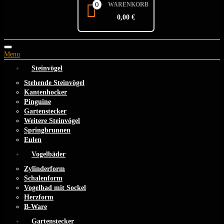
0
WARENKORB
0,00 €
Toggle
Menu
navigation
Steinvögel
Stehende Steinvögel
Kantenhocker
Pinguine
Gartenstecker
Weitere Steinvögel
Springbrunnen
Eulen
Vogelbäder
Zylinderform
Schalenform
Vogelbad mit Sockel
Herzform
B-Ware
Gartenstecker