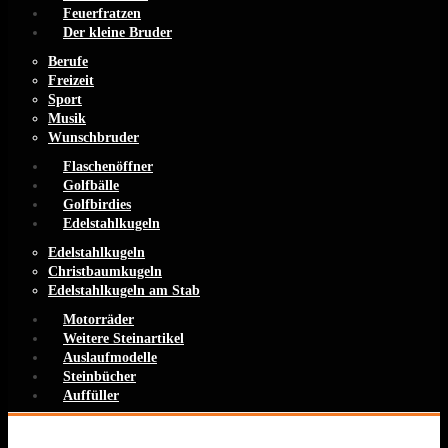
Feuerfratzen
Der kleine Bruder
Berufe
Freizeit
Sport
Musik
Wunschbruder
Flaschenöffner
Golfbälle
Golfbirdies
Edelstahlkugeln
Edelstahlkugeln
Christbaumkugeln
Edelstahlkugeln am Stab
Motorräder
Weitere Steinartikel
Auslaufmodelle
Steinbücher
Auffüller