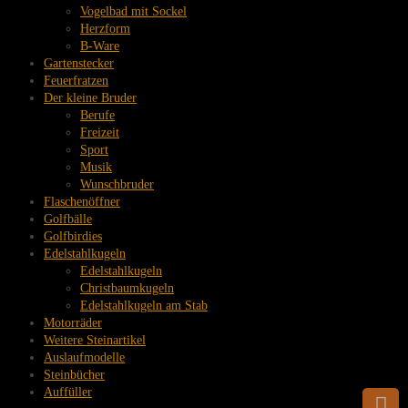
Vogelbad mit Sockel
Herzform
B-Ware
Gartenstecker
Feuerfratzen
Der kleine Bruder
Berufe
Freizeit
Sport
Musik
Wunschbruder
Flaschenöffner
Golfbälle
Golfbirdies
Edelstahlkugeln
Edelstahlkugeln
Christbaumkugeln
Edelstahlkugeln am Stab
Motorräder
Weitere Steinartikel
Auslaufmodelle
Steinbücher
Auffüller