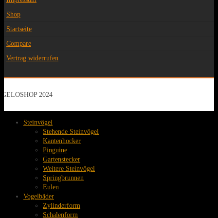
Shop
Startseite
Compare
Vertrag widerrufen
GELOSHOP 2024
Steinvögel
Stehende Steinvögel
Kantenhocker
Pinguine
Gartenstecker
Weitere Steinvögel
Springbrunnen
Eulen
Vogelbäder
Zylinderform
Schalenform