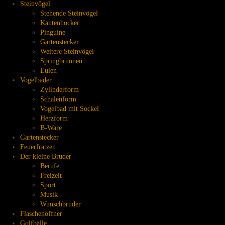
Steinvögel
Stehende Steinvögel
Kantenhocker
Pinguine
Gartenstecker
Weitere Steinvögel
Springbrunnen
Eulen
Vogelbäder
Zylinderform
Schalenform
Vogelbad mit Sockel
Herzform
B-Ware
Gartenstecker
Feuerfratzen
Der kleine Bruder
Berufe
Freizeit
Sport
Musik
Wunschbruder
Flaschenöffner
Golfbälle