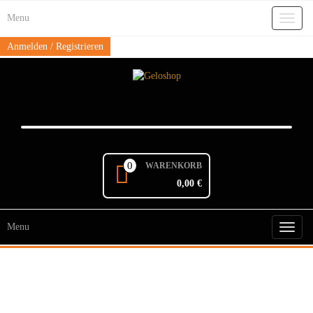
Skip
Menu
to
Toggl
the
naviga
content
Anmelden / Registrieren
0
WARENKORB
0,00 €
Menu
Toggl
naviga