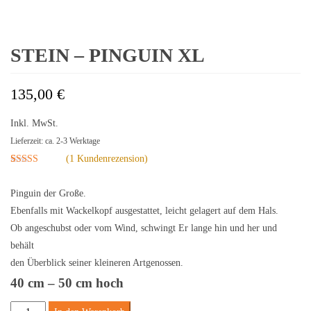
STEIN – PINGUIN XL
135,00
€
Inkl. MwSt.
Lieferzeit: ca. 2-3 Werktage
(
1
Kundenrezension)
Bewertet mit
1
5.00
von 5,
basierend auf
Pinguin der Große.
Kundenbewertung
Ebenfalls mit Wackelkopf ausgestattet, leicht gelagert auf dem Hals.
Ob angeschubst oder vom Wind, schwingt Er lange hin und her und
behält
den Überblick seiner kleineren Artgenossen.
40 cm – 50 cm
hoch
Stein