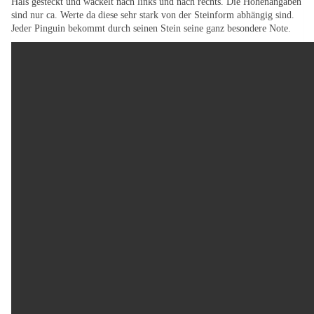
Hals gesteckt und wackelt nach links und nach rechts. Die Höhenangaben
sind nur ca. Werte da diese sehr stark von der Steinform abhängig sind.
Jeder Pinguin bekommt durch seinen Stein seine ganz besondere Note.