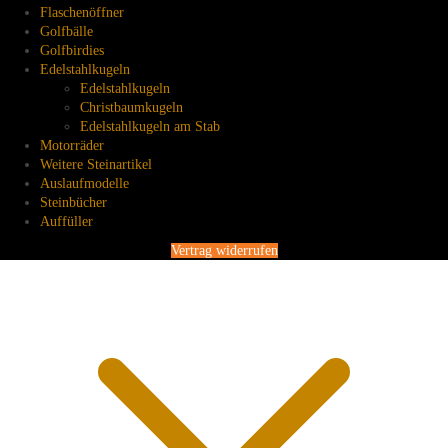
Flaschenöffner
Golfbälle
Golfbirdies
Edelstahlkugeln
Edelstahlkugeln
Christbaumkugeln
Edelstahlkugeln am Stab
Motorräder
Weitere Steinartikel
Auslaufmodelle
Steinbücher
Auffüller
Vertrag widerrufen