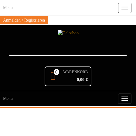
Skip
Menu
to
Toggl
the
naviga
content
Anmelden / Registrieren
0
WARENKORB
0,00 €
Menu
Toggl
naviga