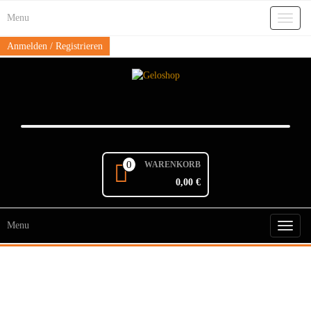
Skip
Menu
to
Toggl
the
naviga
content
Anmelden / Registrieren
0
WARENKORB
0,00 €
Menu
Toggl
naviga