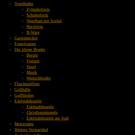
Vogelbäder
Zylinderform
Schalenform
Vogelbad mit Sockel
Herzform
B-Ware
Gartenstecker
Feuerfratzen
Der kleine Bruder
Berufe
Freizeit
Sport
Musik
Wunschbruder
Flaschenöffner
Golfbälle
Golfbirdies
Edelstahlkugeln
Edelstahlkugeln
Christbaumkugeln
Edelstahlkugeln am Stab
Motorräder
Weitere Steinartikel