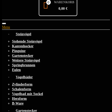
0
WARENKORB
0,00 €
Toggle
Menu
navigation
Steinvögel
Stehende Steinvögel
Kantenhocker
Pinguine
Gartenstecker
Weitere Steinvögel
Springbrunnen
Eulen
Vogelbäder
Zylinderform
Schalenform
Vogelbad mit Sockel
Herzform
B-Ware
Gartenstecker