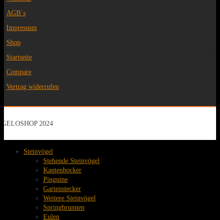
AGB`s
Impressum
Shop
Startseite
Compare
Vertrag widerrufen
GELOSHOP 2024
Steinvögel
Stehende Steinvögel
Kantenhocker
Pinguine
Gartenstecker
Weitere Steinvögel
Springbrunnen
Eulen