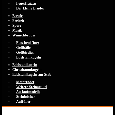
Feuerfratzen
Der kleine Bruder
Berufe
Freizeit
Sport
Musik
Wunschbruder
Flaschenöffner
Golfbälle
Golfbirdies
Edelstahlkugeln
Edelstahlkugeln
Christbaumkugeln
Edelstahlkugeln am Stab
Motorräder
Weitere Steinartikel
Auslaufmodelle
Steinbücher
Auffüller