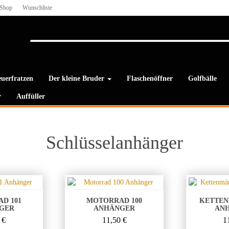
Shop
Wunschliste
uerfratzen
Der kleine Bruder
Flaschenöffner
Golfbälle
r
Auffüller
Schlüsselanhänger
D 101
MOTORRAD 100
KETTE
GER
ANHÄNGER
AN
0
€
11,50
€
1