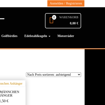
Anmelden / Registrieren
0
WARENKORB
0,00 €
Golfbirdies
Edelstahlkugeln
Motorräder
NMÄNNCHEN
HÄNGER
1,50
€