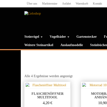
Skip
Über uns
Markttermine
Anfahrt
Warenkorb
Kontakt
to
the
content
Steinvögel
Vogelbäder
Gartenstecker
Fe
Weitere Steinartikel
Auslaufmodelle
Steinbüche
Nach
Alle 4 Ergebnisse werden angezeigt
Preis
sortiert:
aufsteigend
FLASCHENÖFFNER
MOTORRA
MULTITOOL
ANHÄN
4,20
€
10,9