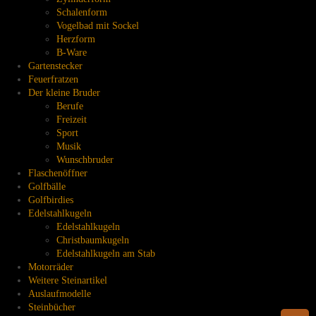
Schalenform
Vogelbad mit Sockel
Herzform
B-Ware
Gartenstecker
Feuerfratzen
Der kleine Bruder
Berufe
Freizeit
Sport
Musik
Wunschbruder
Flaschenöffner
Golfbälle
Golfbirdies
Edelstahlkugeln
Edelstahlkugeln
Christbaumkugeln
Edelstahlkugeln am Stab
Motorräder
Weitere Steinartikel
Auslaufmodelle
Steinbücher