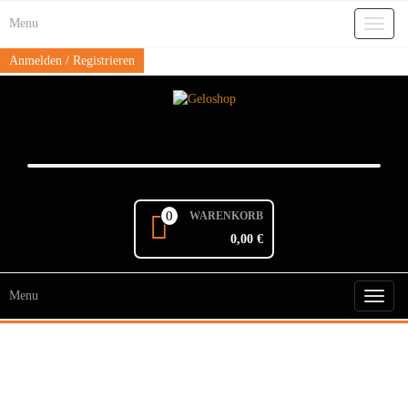
Skip
Menu
to
Toggl
the
naviga
content
Anmelden / Registrieren
0
WARENKORB
0,00 €
Menu
Toggl
naviga