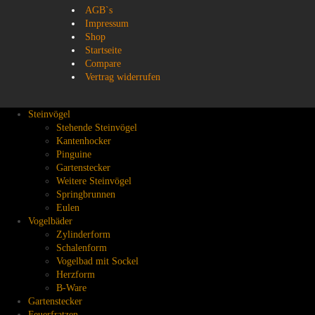
AGB`s
Impressum
Shop
Startseite
Compare
Vertrag widerrufen
Steinvögel
Stehende Steinvögel
Kantenhocker
Pinguine
Gartenstecker
Weitere Steinvögel
Springbrunnen
Eulen
Vogelbäder
Zylinderform
Schalenform
Vogelbad mit Sockel
Herzform
B-Ware
Gartenstecker
Feuerfratzen