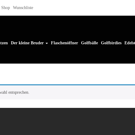
Shop
Wunschliste
tzen
Der kleine Bruder
Flaschenöffner
Golfbälle
Golfbirdies
Edels
wahl entsprechen.