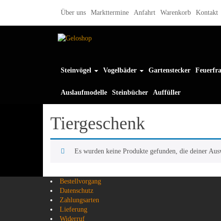
Skip
Über uns
Markttermine
Anfahrt
Warenkorb
Kontakt
to
the
content
Steinvögel
Vogelbäder
Gartenstecker
Feuerfra
Auslaufmodelle
Steinbücher
Auffüller
Tiergeschenk
Es wurden keine Produkte gefunden, die deiner Aus
Bestellvorgang
Datenschutz
Zahlungsarten
Lieferung
Widerruf