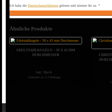
Ich habe die
Datenschutzerklärung
gelesen und stimme ihr zu.
*
Ähnliche Produkte
EDELSTAHLKUGELN – 50 X 43 MM
DURCHMESSER
CHRIS
DURCHM
34,90
€
Inkl. MwSt.
Lieferzeit: ca. 2-3 Werktage
L