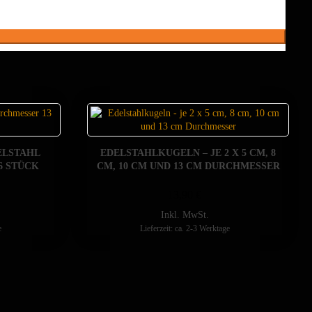
ELSTAHL
EDELSTAHLKUGELN – JE 2 X 5 CM, 8
6 STÜCK
CM, 10 CM UND 13 CM DURCHMESSER
13,90
€
Inkl. MwSt.
e
Lieferzeit: ca. 2-3 Werktage