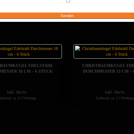
TBAUMKUGEL EDELSTAHL
CHRISTBAUMKUGEL ED
ESSER 18 CM – 6 STÜCK
DURCHMESSER 13 CM – 
66,50
€
32,90
€
Inkl. MwSt.
Inkl. MwSt.
ieferzeit: ca. 2-3 Werktage
Lieferzeit: ca. 2-3 Werktag