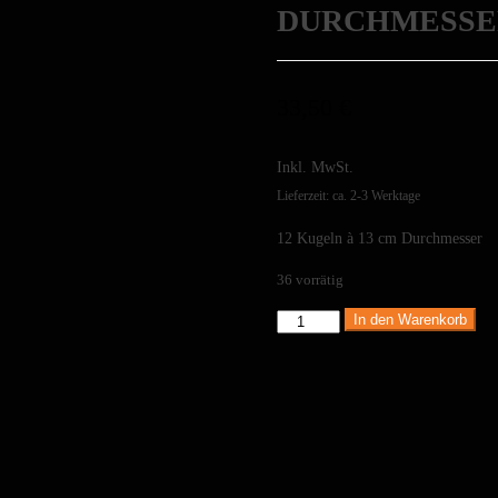
DURCHMESSE
33,50
€
Inkl. MwSt.
Lieferzeit: ca. 2-3 Werktage
12 Kugeln à 13 cm Durchmesser
36 vorrätig
In den Warenkorb
Edelstahlkugeln
-
12
x
13
cm
Durchmesser