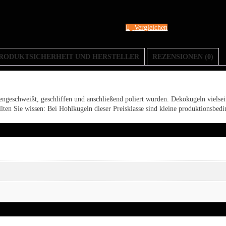
Menge
Vergleichen
RODUKTSICHERHEIT UND HERSTELLER
REZENSIONEN (0)
ngeschweißt, geschliffen und anschließend poliert wurden. Dekokugeln vielseit
llten Sie wissen: Bei Hohlkugeln dieser Preisklasse sind kleine produktionsb