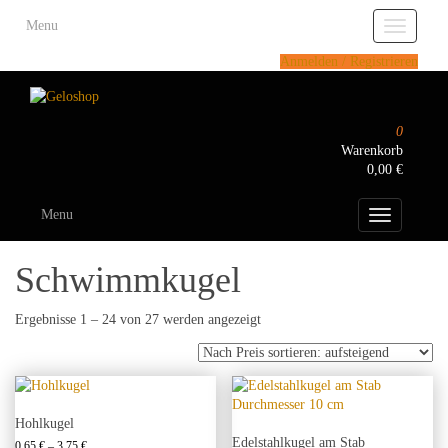
Skip
Menu
to
Toggle
the
navigatio
Anmelden / Registrieren
content
0
Warenkorb
0,00 €
Menu
Toggle
navigation
Schwimmkugel
Nach
Ergebnisse 1 – 24 von 27 werden angezeigt
Preis
sortiert:
aufsteigend
Hohlkugel
Edelstahlkugel am Stab
Preisspanne:
0,65
€
–
3,75
€