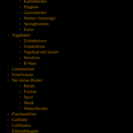
Kantenhocker
Pinguine
Gartenstecker
Weitere Steinvögel
Springbrunnen
Eulen
Vogelbäder
Zylinderform
Schalenform
Vogelbad mit Sockel
Herzform
B-Ware
Gartenstecker
Feuerfratzen
Der kleine Bruder
Berufe
Freizeit
Sport
Musik
Wunschbruder
Flaschenöffner
Golfbälle
Golfbirdies
Edelstahlkugeln