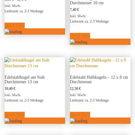
Durchmesser 10 cm
0,65 €
Inkl. MwSt.
bis
7,40
€
Lieferzeit: ca. 2-3 Werktage
3,75 €
Inkl. MwSt.
Dieses
Lieferzeit: ca. 2-3 Werktage
Quick View
Produkt
weist
Quick View
mehrere
Varianten
auf.
Die
Optionen
können
auf
Edelstahlkugel am Stab
Edelstahl Halbkugeln – 12 x 8 cm
der
Durchmesser 13 cm
Durchmesser
Produktseite
10,40
€
12,50
€
gewählt
werden
Inkl. MwSt.
Inkl. MwSt.
Lieferzeit: ca. 2-3 Werktage
Lieferzeit: ca. 2-3 Werktage
Quick View
Quick View