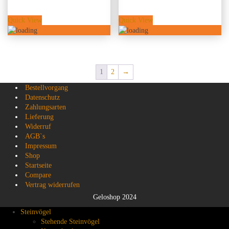
Quick View
Quick View
1
2
→
Bestellvorgang
Datenschutz
Zahlungsarten
Lieferung
Widerruf
AGB`s
Impressum
Shop
Startseite
Compare
Vertrag widerrufen
Geloshop 2024
Steinvögel
Stehende Steinvögel