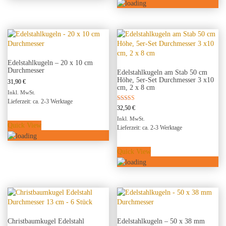
Edelstahlkugeln – 20 x 10 cm
Durchmesser
Edelstahlkugeln am Stab 50 cm
Höhe, 5er-Set Durchmesser 3 x10
31,90
€
cm, 2 x 8 cm
Inkl. MwSt.
Lieferzeit: ca. 2-3 Werktage
Bewertet mit
32,50
€
5.00
Inkl. MwSt.
von 5
Quick View
Lieferzeit: ca. 2-3 Werktage
Quick View
Christbaumkugel Edelstahl
Edelstahlkugeln – 50 x 38 mm