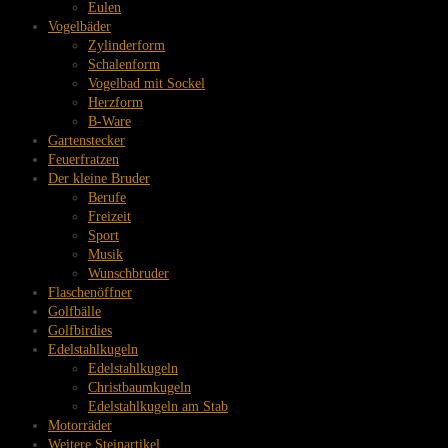
Eulen
Vogelbäder
Zylinderform
Schalenform
Vogelbad mit Sockel
Herzform
B-Ware
Gartenstecker
Feuerfratzen
Der kleine Bruder
Berufe
Freizeit
Sport
Musik
Wunschbruder
Flaschenöffner
Golfbälle
Golfbirdies
Edelstahlkugeln
Edelstahlkugeln
Christbaumkugeln
Edelstahlkugeln am Stab
Motorräder
Weitere Steinartikel