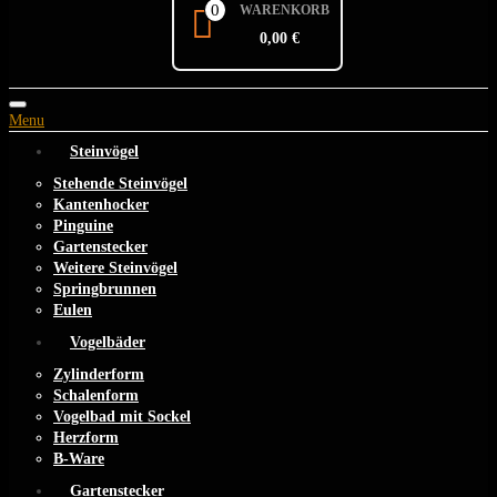
0
WARENKORB
0,00 €
Toggle
Menu
navigation
Steinvögel
Stehende Steinvögel
Kantenhocker
Pinguine
Gartenstecker
Weitere Steinvögel
Springbrunnen
Eulen
Vogelbäder
Zylinderform
Schalenform
Vogelbad mit Sockel
Herzform
B-Ware
Gartenstecker