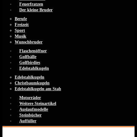
Feuerfratzen
Der kleine Bruder
Berufe
Freizeit
Sport
Musik
Wunschbruder
Flaschenöffner
Golfbälle
Golfbirdies
Edelstahlkugeln
Edelstahlkugeln
Christbaumkugeln
Edelstahlkugeln am Stab
Motorräder
Weitere Steinartikel
Auslaufmodelle
Steinbücher
Auffüller