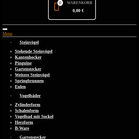
0
WARENKORB
0,00 €
Toggle
Menu
navigation
Steinvögel
Stehende Steinvögel
Kantenhocker
Pinguine
Gartenstecker
Weitere Steinvögel
Springbrunnen
Eulen
Vogelbäder
Zylinderform
Schalenform
Vogelbad mit Sockel
Herzform
B-Ware
Gartenstecker