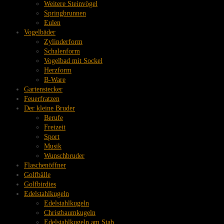
Weitere Steinvögel
Springbrunnen
Eulen
Vogelbäder
Zylinderform
Schalenform
Vogelbad mit Sockel
Herzform
B-Ware
Gartenstecker
Feuerfratzen
Der kleine Bruder
Berufe
Freizeit
Sport
Musik
Wunschbruder
Flaschenöffner
Golfbälle
Golfbirdies
Edelstahlkugeln
Edelstahlkugeln
Christbaumkugeln
Edelstahlkugeln am Stab