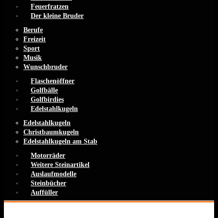
Feuerfratzen
Der kleine Bruder
Berufe
Freizeit
Sport
Musik
Wunschbruder
Flaschenöffner
Golfbälle
Golfbirdies
Edelstahlkugeln
Edelstahlkugeln
Christbaumkugeln
Edelstahlkugeln am Stab
Motorräder
Weitere Steinartikel
Auslaufmodelle
Steinbücher
Auffüller