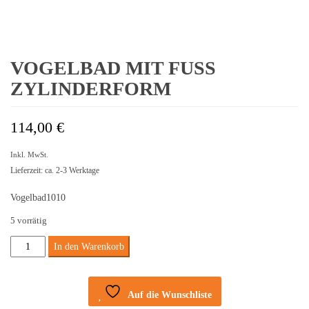
VOGELBAD MIT FUSS Z
YLINDERFORM
114,00
€
Inkl. MwSt.
Lieferzeit: ca. 2-3 Werktage
Vogelbad1010
5 vorrätig
Vogelbad
In den Warenkorb
mit
Fuß
Auf die Wunschliste
zylinderform