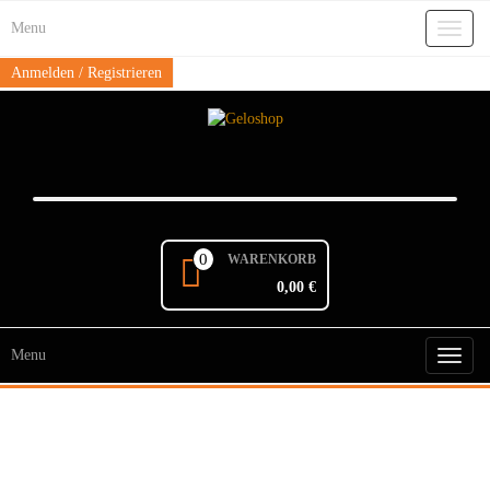
Skip
Menu
to
Toggl
the
naviga
content
Anmelden / Registrieren
0
WARENKORB
0,00 €
Menu
Toggl
naviga