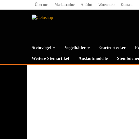
Skip
Über uns
Markttermine
Anfahrt
Warenkorb
Kontakt
to
the
content
Steinvögel
Vogelbäder
Gartenstecker
Fe
Weitere Steinartikel
Auslaufmodelle
Steinbüche