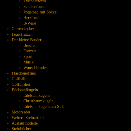
Zylinderform
Schalenform
Vogelbad mit Sockel
Herzform
B-Ware
Gartenstecker
Feuerfratzen
Der kleine Bruder
Berufe
Freizeit
Sport
Musik
Wunschbruder
Flaschenöffner
Golfbälle
Golfbirdies
Edelstahlkugeln
Edelstahlkugeln
Christbaumkugeln
Edelstahlkugeln am Stab
Motorräder
Weitere Steinartikel
Auslaufmodelle
Steinbücher