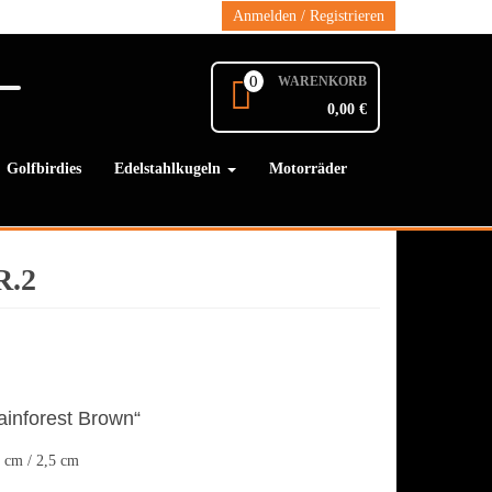
Anmelden / Registrieren
0
WARENKORB
0,00 €
Golfbirdies
Edelstahlkugeln
Motorräder
.2
ainforest Brown“
5 cm / 2,5 cm