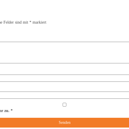
he Felder sind mit
*
markiert
hr zu.
*