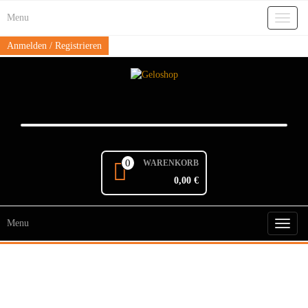
Skip
Menu
to
Toggl
the
naviga
content
Anmelden / Registrieren
0
WARENKORB
0,00 €
Menu
Toggl
naviga