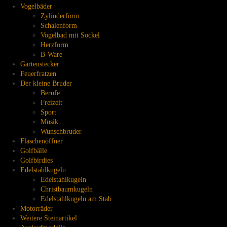
Vogelbäder
Zylinderform
Schalenform
Vogelbad mit Sockel
Herzform
B-Ware
Gartenstecker
Feuerfratzen
Der kleine Bruder
Berufe
Freizeit
Sport
Musik
Wunschbruder
Flaschenöffner
Golfbälle
Golfbirdies
Edelstahlkugeln
Edelstahlkugeln
Christbaumkugeln
Edelstahlkugeln am Stab
Motorräder
Weitere Steinartikel