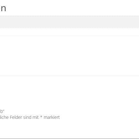
en
lb“
liche Felder sind mit
*
markiert