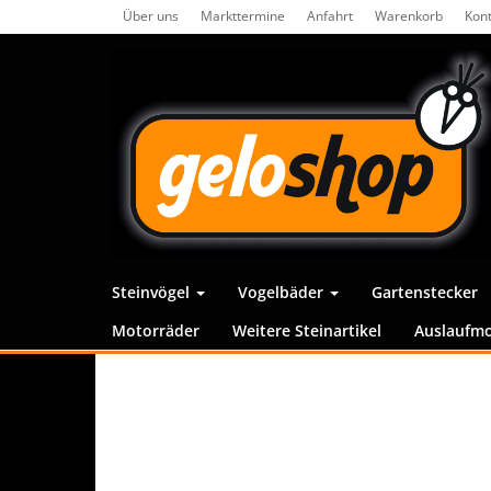
Skip
Über uns
Markttermine
Anfahrt
Warenkorb
Kont
to
the
content
Steinvögel
Vogelbäder
Gartenstecker
Motorräder
Weitere Steinartikel
Auslaufmo