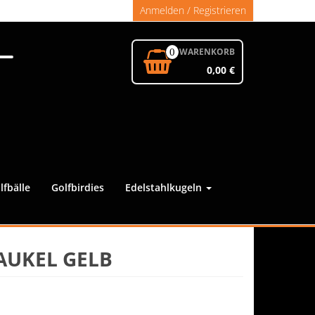
Anmelden / Registrieren
WARENKORB
0
0,00 €
lfbälle
Golfbirdies
Edelstahlkugeln
HAUKEL GELB