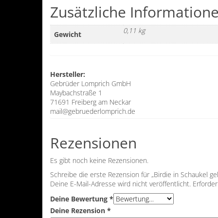
Zusätzliche Information
0,11 kg
Gewicht
Hersteller:
Gebrüder Lomprich GmbH
Maybachstraße 1
71691 Freiberg am Neckar
mail@gebruederlomprich.de
Rezensionen
Es gibt noch keine Rezensionen.
Schreibe die erste Rezension für „Birdie in Schaukel ge
Deine E-Mail-Adresse wird nicht veröffentlicht.
Erforder
Deine Bewertung
*
Deine Rezension
*