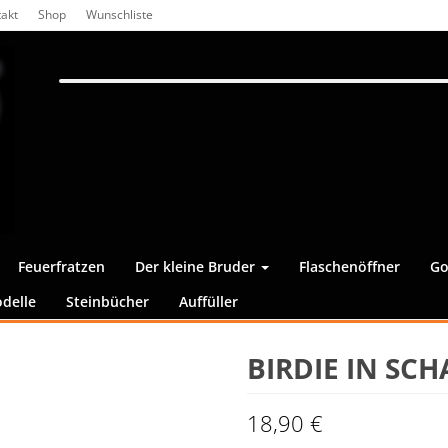
akt
Shop
Wunschliste
Feuerfratzen
Der kleine Bruder
Flaschenöffner
Go
delle
Steinbücher
Auffüller
BIRDIE IN SC
18,90
€