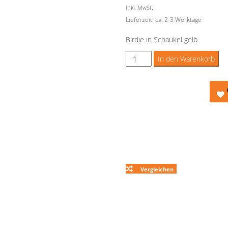
Inkl. MwSt.
Lieferzeit: ca. 2-3 Werktage
Birdie in Schaukel gelb
Birdie
In den Warenkorb
in
Schaukel
gelb
Menge
Vergleichen