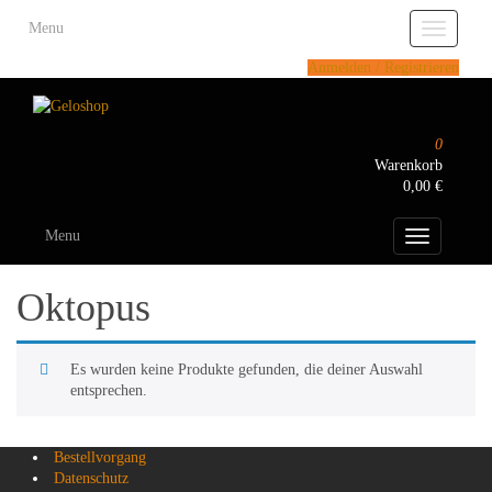
Skip
Menu
to
Toggle
the
navigatio
Anmelden / Registrieren
content
0
Warenkorb
0,00 €
Menu
Toggle
navigation
Oktopus
Es wurden keine Produkte gefunden, die deiner Auswahl
entsprechen.
Bestellvorgang
Datenschutz