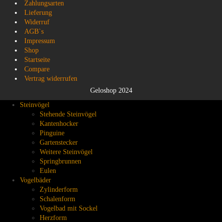
Zahlungsarten
Lieferung
Widerruf
AGB`s
Impressum
Shop
Startseite
Compare
Vertrag widerrufen
Geloshop 2024
Steinvögel
Stehende Steinvögel
Kantenhocker
Pinguine
Gartenstecker
Weitere Steinvögel
Springbrunnen
Eulen
Vogelbäder
Zylinderform
Schalenform
Vogelbad mit Sockel
Herzform