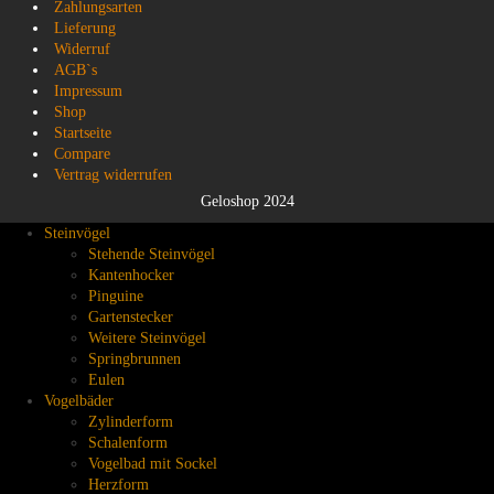
Zahlungsarten
Lieferung
Widerruf
AGB`s
Impressum
Shop
Startseite
Compare
Vertrag widerrufen
Geloshop 2024
Steinvögel
Stehende Steinvögel
Kantenhocker
Pinguine
Gartenstecker
Weitere Steinvögel
Springbrunnen
Eulen
Vogelbäder
Zylinderform
Schalenform
Vogelbad mit Sockel
Herzform