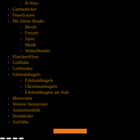
B-Ware
Gartenstecker
Feuerfratzen
Der kleine Bruder
Berufe
Freizeit
Sport
Musik
Wunschbruder
Flaschenöffner
Golfbälle
Golfbirdies
Edelstahlkugeln
Edelstahlkugeln
Christbaumkugeln
Edelstahlkugeln am Stab
Motorräder
Weitere Steinartikel
Auslaufmodelle
Steinbücher
Auffüller
Vertrag widerrufen