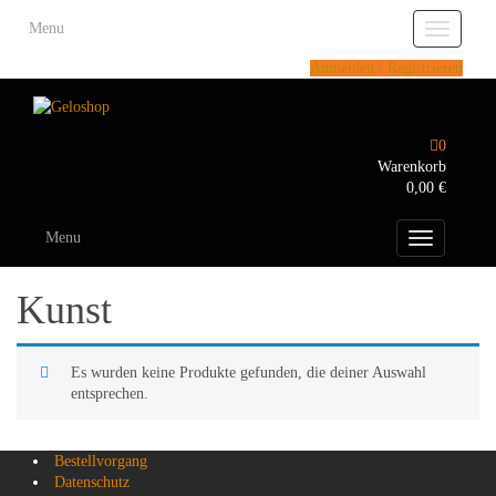
Skip
Menu
to
Toggle
the
navigatio
Anmelden / Registrieren
content
0
Warenkorb
0,00 €
Menu
Toggle
navigation
Kunst
Es wurden keine Produkte gefunden, die deiner Auswahl
entsprechen.
Bestellvorgang
Datenschutz