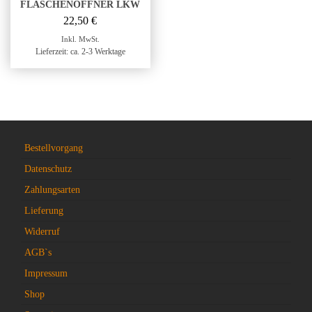
FLASCHENÖFFNER LKW
22,50
€
Inkl. MwSt.
Lieferzeit: ca. 2-3 Werktage
Bestellvorgang
Datenschutz
Zahlungsarten
Lieferung
Widerruf
AGB`s
Impressum
Shop