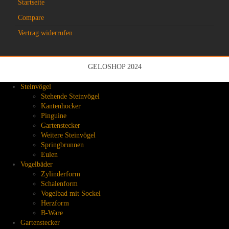
Startseite
Compare
Vertrag widerrufen
GELOSHOP 2024
Steinvögel
Stehende Steinvögel
Kantenhocker
Pinguine
Gartenstecker
Weitere Steinvögel
Springbrunnen
Eulen
Vogelbäder
Zylinderform
Schalenform
Vogelbad mit Sockel
Herzform
B-Ware
Gartenstecker