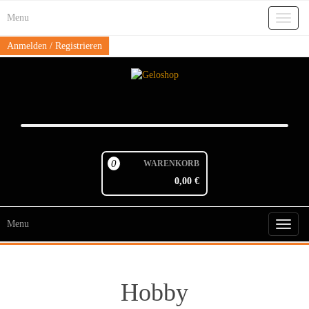
Skip
Menu
to
Toggl
the
naviga
content
Anmelden / Registrieren
0
WARENKORB
0,00 €
Menu
Toggl
naviga
Hobby